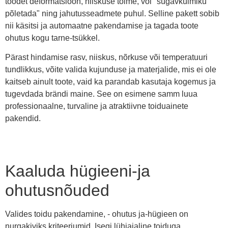
toodet deformatsioon, niiskuse toime, või "sügavkülmiku
põletada" ning jahutusseadmete puhul. Selline pakett sobib
nii käsitsi ja automaatne pakendamise ja tagada toote
ohutus kogu tarne-tsükkel.
Pärast hindamise rasv, niiskus, nõrkuse või temperatuuri
tundlikkus, võite valida kujunduse ja materjalide, mis ei ole
kaitseb ainult toote, vaid ka parandab kasutaja kogemus ja
tugevdada brändi maine. See on esimene samm luua
professionaalne, turvaline ja atraktiivne toiduainete
pakendid.
Kaaluda hügieeni-ja
ohutusnõuded
Valides toidu pakendamine, - ohutus ja-hügieen on
nurgakiviks kriteeriumid. Isegi lühiajaline toiduga