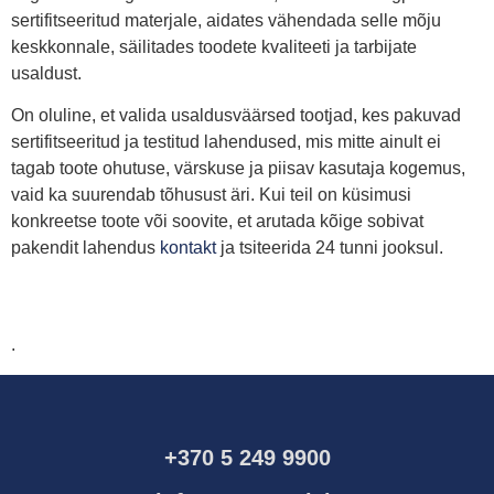
sertifitseeritud materjale, aidates vähendada selle mõju
keskkonnale, säilitades toodete kvaliteeti ja tarbijate
usaldust.
On oluline, et valida usaldusväärsed tootjad, kes pakuvad
sertifitseeritud ja testitud lahendused, mis mitte ainult ei
tagab toote ohutuse, värskuse ja piisav kasutaja kogemus,
vaid ka suurendab tõhusust äri. Kui teil on küsimusi
konkreetse toote või soovite, et arutada kõige sobivat
pakendit lahendus
kontakt
ja tsiteerida 24 tunni jooksul.
.
+370 5 249 9900