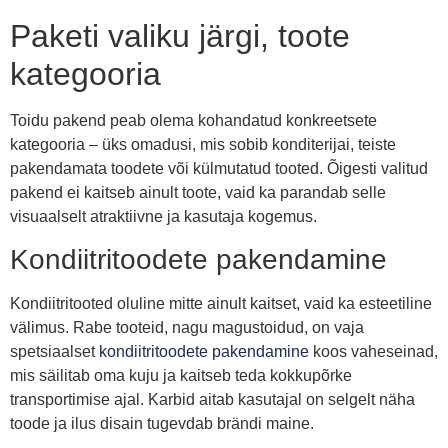
Paketi valiku järgi, toote
kategooria
Toidu pakend peab olema kohandatud konkreetsete
kategooria – üks omadusi, mis sobib konditerijai, teiste
pakendamata toodete või külmutatud tooted. Õigesti valitud
pakend ei kaitseb ainult toote, vaid ka parandab selle
visuaalselt atraktiivne ja kasutaja kogemus.
Kondiitritoodete pakendamine
Kondiitritooted oluline mitte ainult kaitset, vaid ka esteetiline
välimus. Rabe tooteid, nagu magustoidud, on vaja
spetsiaalset
kondiitritoodete pakendamine
koos vaheseinad,
mis säilitab oma kuju ja kaitseb teda kokkupõrke
transportimise ajal. Karbid aitab kasutajal on selgelt näha
toode ja ilus disain tugevdab brändi maine.