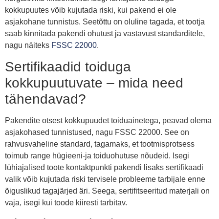
kokkupuutes võib kujutada riski, kui pakend ei ole
asjakohane tunnistus. Seetõttu on oluline tagada, et tootja
saab kinnitada pakendi ohutust ja vastavust standarditele,
nagu näiteks
FSSC 22000
.
Sertifikaadid toiduga
kokkupuutuvate – mida need
tähendavad?
Pakendite otsest kokkupuudet toiduainetega, peavad olema
asjakohased tunnistused, nagu FSSC 22000. See on
rahvusvaheline standard, tagamaks, et tootmisprotsess
toimub range hügieeni-ja toiduohutuse nõudeid. Isegi
lühiajalised toote kontaktpunkti pakendi lisaks sertifikaadi
valik võib kujutada riski tervisele probleeme tarbijale enne
õiguslikud tagajärjed äri. Seega, sertifitseeritud materjali on
vaja, isegi kui toode kiiresti tarbitav.