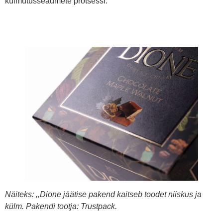
külmutusseadmete protsessi.
Näiteks: ,,Dione jäätise pakend kaitseb toodet niiskus ja
külm. Pakendi tootja: Trustpack.