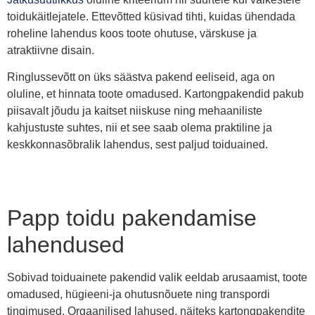
toidukäitlejatele. Ettevõtted küsivad tihti, kuidas ühendada
roheline lahendus koos toote ohutuse, värskuse ja
atraktiivne disain.
Ringlussevõtt on üks säästva pakend eeliseid, aga on
oluline, et hinnata toote omadused. Kartongpakendid pakub
piisavalt jõudu ja kaitset niiskuse ning mehaaniliste
kahjustuste suhtes, nii et see saab olema praktiline ja
keskkonnasõbralik lahendus, sest paljud toiduained.
Papp toidu pakendamise
lahendused
Sobivad toiduainete pakendid valik eeldab arusaamist, toote
omadused, hügieeni-ja ohutusnõuete ning transpordi
tingimused. Orgaanilised lahused, näiteks kartongpakendite