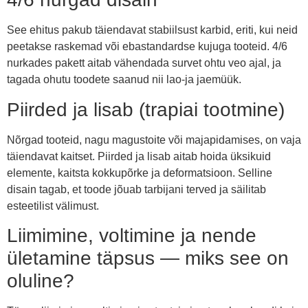
See ehitus pakub täiendavat stabiilsust karbid, eriti, kui neid
peetakse raskemad või ebastandardse kujuga tooteid. 4/6
nurkades pakett aitab vähendada survet ohtu veo ajal, ja
tagada ohutu toodete saanud nii lao-ja jaemüük.
Piirded ja lisab (trapiai tootmine)
Nõrgad tooteid, nagu magustoite või majapidamises, on vaja
täiendavat kaitset. Piirded ja lisab aitab hoida üksikuid
elemente, kaitsta kokkupõrke ja deformatsioon. Selline
disain tagab, et toode jõuab tarbijani terved ja säilitab
esteetilist välimust.
Liimimine, voltimine ja nende
ületamine täpsus — miks see on
oluline?