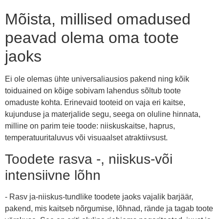
Mõista, millised omadused
peavad olema oma toote
jaoks
Ei ole olemas ühte universaliausios pakend ning kõik
toiduained on kõige sobivam lahendus sõltub toote
omaduste kohta. Erinevaid tooteid on vaja eri kaitse,
kujunduse ja materjalide segu, seega on oluline hinnata,
milline on parim teie toode: niiskuskaitse, haprus,
temperatuuritaluvus või visuaalset atraktiivsust.
Toodete rasva -, niiskus-või
intensiivne lõhn
- Rasv ja-niiskus-tundlike toodete jaoks vajalik barjäär,
pakend, mis kaitseb nõrgumise, lõhnad, rände ja tagab toote