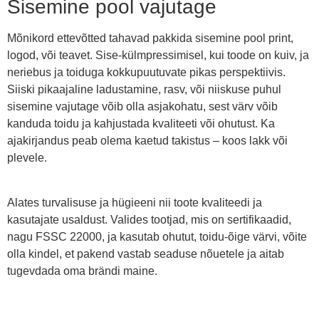
Sisemine pool vajutage
Mõnikord ettevõtted tahavad pakkida sisemine pool print,
logod, või teavet. Sise-külmpressimisel, kui toode on kuiv, ja
neriebus ja toiduga kokkupuutuvate pikas perspektiivis.
Siiski pikaajaline ladustamine, rasv, või niiskuse puhul
sisemine vajutage võib olla asjakohatu, sest värv võib
kanduda toidu ja kahjustada kvaliteeti või ohutust. Ka
ajakirjandus peab olema kaetud takistus – koos lakk või
plevele.
Alates turvalisuse ja hügieeni nii toote kvaliteedi ja
kasutajate usaldust. Valides tootjad, mis on sertifikaadid,
nagu FSSC 22000, ja kasutab ohutut, toidu-õige värvi, võite
olla kindel, et pakend vastab seaduse nõuetele ja aitab
tugevdada oma brändi maine.