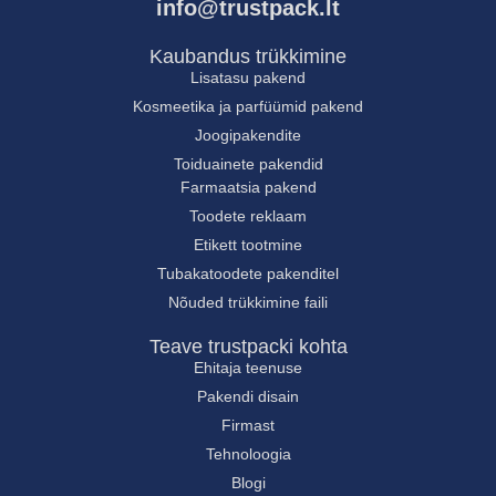
info@trustpack.lt
Kaubandus trükkimine
Lisatasu pakend
Kosmeetika ja parfüümid pakend
Joogipakendite
Toiduainete pakendid
Farmaatsia pakend
Toodete reklaam
Etikett tootmine
Tubakatoodete pakenditel
Nõuded trükkimine faili
Teave trustpacki kohta
Ehitaja teenuse
Pakendi disain
Firmast
Tehnoloogia
Blogi