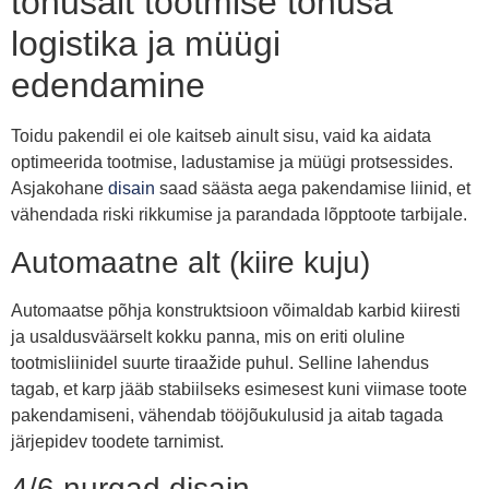
tõhusalt tootmise tõhusa
logistika ja müügi
edendamine
Toidu pakendil ei ole kaitseb ainult sisu, vaid ka aidata
optimeerida tootmise, ladustamise ja müügi protsessides.
Asjakohane
disain
saad säästa aega pakendamise liinid, et
vähendada riski rikkumise ja parandada lõpptoote tarbijale.
Automaatne alt (kiire kuju)
Automaatse põhja konstruktsioon võimaldab karbid kiiresti
ja usaldusväärselt kokku panna, mis on eriti oluline
tootmisliinidel suurte tiraažide puhul. Selline lahendus
tagab, et karp jääb stabiilseks esimesest kuni viimase toote
pakendamiseni, vähendab tööjõukulusid ja aitab tagada
järjepidev toodete tarnimist.
4/6 nurgad disain