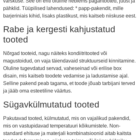
värskuse. See on eriti oluline riebiems pagaritooted, juust ja
pähklid. Tüüpilised lahendused: * papp-pakendit, mille
barjeriniais kihid, lisaks plastikust, mis kaitseb niiskuse eest.
Rabe ja kergesti kahjustatud
tooted
Nõrgad tooteid, nagu näiteks kondiitritooted või
magustoidud, on vaja täiendavaid struktuurseid kinnitamine.
Oluline tugevdatud servad, vaheseinad või erilise box
disain, mis kaitseb toodete vedamise ja ladustamise ajal.
Selline pakend peab tagama, et toode jõuab tarbijani terved
ja jääb oma esteetiline väärtus.
Sügavkülmutatud tooted
Pakutavad tooted, külmutatud, mis on vajalikud pakendid,
mis on vastupidavad temperatuuri kõikumistele. Non-
standard ehituse ja materjali kombinatsioonid aitab kaitsta