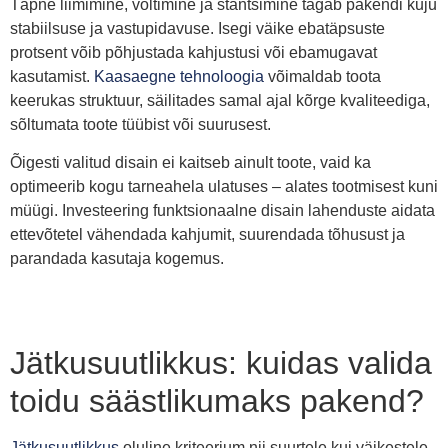
Täpne liimimine, voltimine ja stantsimine tagab pakendi kuju
stabiilsuse ja vastupidavuse. Isegi väike ebatäpsuste
protsent võib põhjustada kahjustusi või ebamugavat
kasutamist.
Kaasaegne tehnoloogia
võimaldab toota
keerukas struktuur, säilitades samal ajal kõrge kvaliteediga,
sõltumata toote tüübist või suurusest.
Õigesti valitud disain ei kaitseb ainult toote, vaid ka
optimeerib kogu tarneahela ulatuses – alates tootmisest kuni
müügi. Investeering funktsionaalne disain lahenduste aidata
ettevõtetel vähendada kahjumit, suurendada tõhusust ja
parandada kasutaja kogemus.
Jätkusuutlikkus: kuidas valida
toidu säästlikumaks pakend?
Jätkusuutlikkus
oluline kriteerium nii suurtele kui väikestele