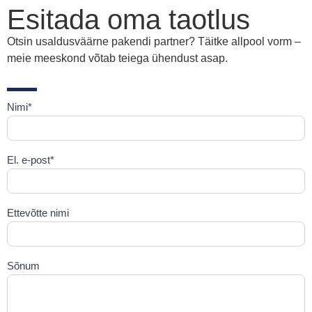
Esitada oma taotlus
Otsin usaldusväärne pakendi partner? Täitke allpool vorm –
meie meeskond võtab teiega ühendust asap.
Nimi*
Kontakt
El. e-post*
Ettevõtte nimi
Sõnum