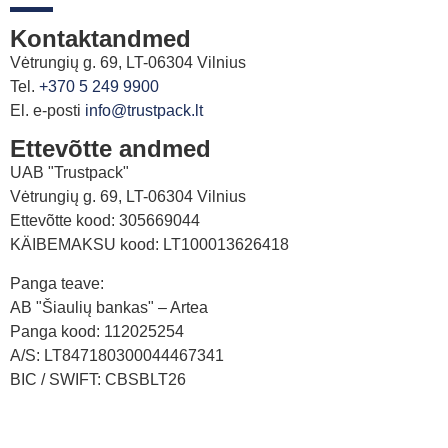
Kontaktandmed
Vėtrungių g. 69, LT-06304 Vilnius
Tel.
+370 5 249 9900
El. e-posti
info@trustpack.lt
Ettevõtte andmed
UAB "Trustpack"
Vėtrungių g. 69, LT-06304 Vilnius
Ettevõtte kood: 305669044
KÄIBEMAKSU kood: LT100013626418
Panga teave:
AB "Šiaulių bankas" – Artea
Panga kood: 112025254
A/S: LT847180300044467341
BIC / SWIFT: CBSBLT26