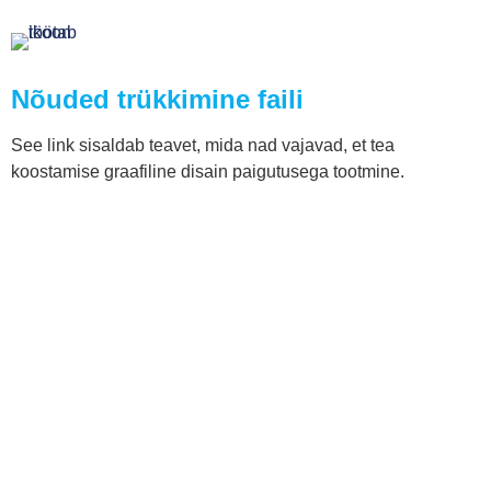
Nõuded trükkimine faili
See link sisaldab teavet, mida nad vajavad, et tea
koostamise graafiline disain paigutusega tootmine.
+370 5 249 9900
info@trustpack.lt
Kaubandus trükkimine
Lisatasu pakend