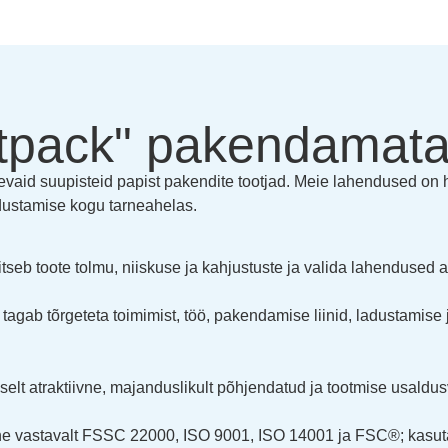
stpack" pakendamata
erinevaid suupisteid papist pakendite tootjad. Meie lahendused on
dustamise kogu tarneahelas.
aitseb toote tolmu, niiskuse ja kahjustuste ja valida lahendused 
on tagab tõrgeteta toimimist, töö, pakendamise liinid, ladustamis
lt atraktiivne, majanduslikult põhjendatud ja tootmise usaldu
ne vastavalt FSSC 22000, ISO 9001, ISO 14001 ja FSC®; kasutada