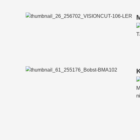
T
K
M
n