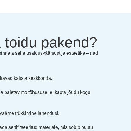
 toidu pakend?
 hinnata selle usaldusväärsust ja esteetika – nad
aitavad kaitsta keskkonda.
e ja paletavimo tõhususe, ei kaota jõudu kogu
sväärne trükkimine lahendusi.
 sertifitseeritud materjale, mis sobib puutu