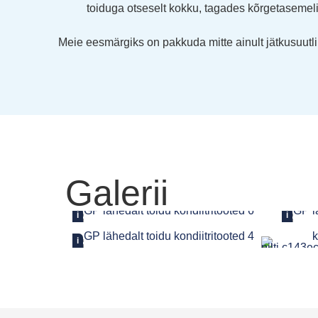
toiduga otseselt kokku, tagades kõrgetasemelis
Meie eesmärgiks on pakkuda mitte ainult jätkusuutli
Galerii
i
i
i