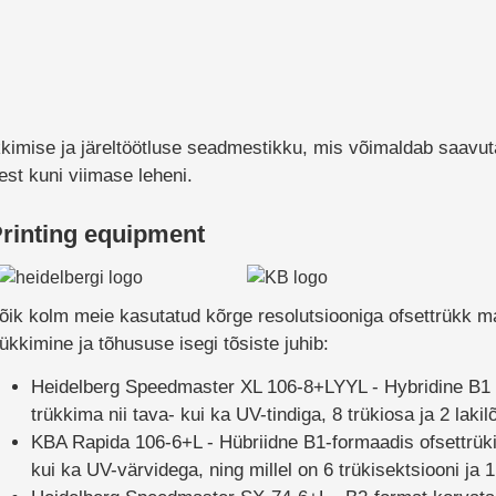
kimise ja järeltöötluse seadmestikku, mis võimaldab saavut
st kuni viimase leheni.
rinting equipment
õik kolm meie kasutatud kõrge resolutsiooniga ofsettrükk ma
rükkimine ja tõhususe isegi tõsiste juhib:
Heidelberg Speedmaster XL 106-8+LYYL -
Hybridine B1 
trükkima nii tava- kui ka UV-tindiga, 8 trükiosa ja 2 lakil
KBA Rapida 106-6+L -
Hübriidne B1-formaadis ofsettrüki
kui ka UV-värvidega, ning millel on 6 trükisektsiooni ja 1