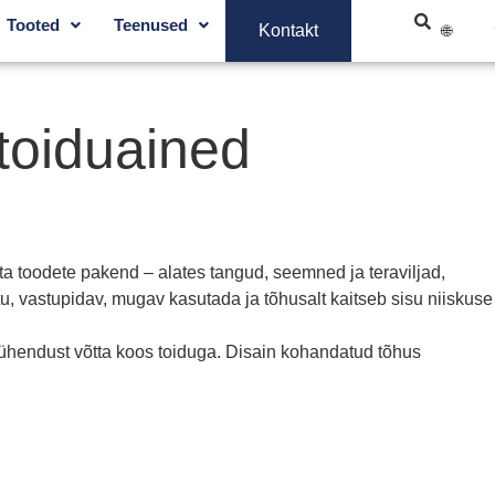
Tooted
Teenused
Kontakt
 toiduained
 toodete pakend – alates tangud, seemned ja teraviljad,
, vastupidav, mugav kasutada ja tõhusalt kaitseb sisu niiskuse
e ühendust võtta koos toiduga. Disain kohandatud tõhus