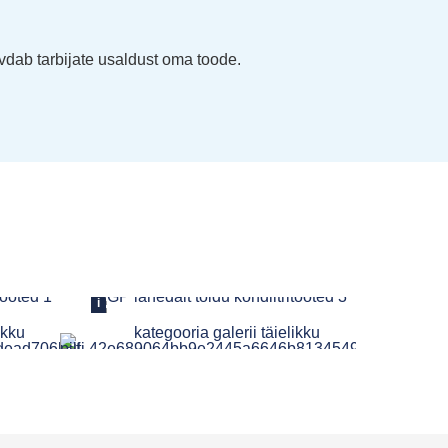
evdab tarbijate usaldust oma toode.
i