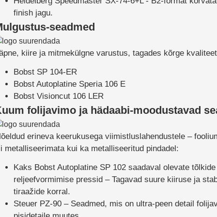
Heidelberg Speedmaster SX-74-6+L -
B2-format korvata
finish jagu.
Mulgustus-seadmed
äpne, kiire ja mitmekülgne varustus, tagades kõrge kvalitee
Bobst SP 104-ER
Bobst Autoplatine Speria 106 E
Bobst Visioncut 106 LER
uum folijavimo ja hädaabi-moodustavad s
õeldud erineva keerukusega viimistluslahendustele – foolium
ii metalliseerimata kui ka metalliseeritud pindadel:
Kaks
Bobst Autoplatine SP 102 saadaval olevate tõlkide
reljeefvormimise pressid – Tagavad suure kiiruse ja stabii
tiraažide korral.
Steuer PZ-90
– Seadmed, mis on ultra-peen detail folija
pisidetaile muutes.