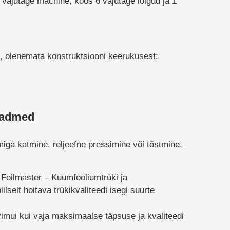
 vajutage machine, koos 6 vajutage lõigud ja 1
t, olenemata konstruktsiooni keerukusest:
eadmed
iga katmine, reljeefne pressimine või tõstmine,
 Foilmaster –
Kuumfooliumtrüki ja
lselt hoitava trükikvaliteedi isegi suurte
vimui kui vaja maksimaalse täpsuse ja kvaliteedi