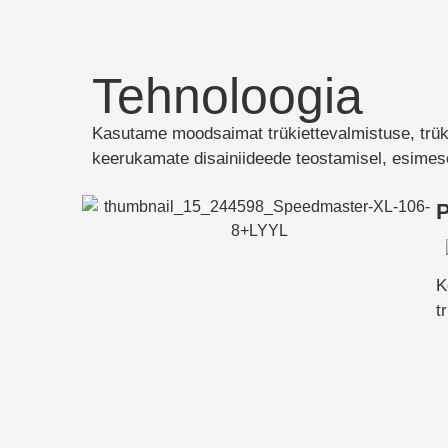
Tehnoloogia
Kasutame moodsaimat trükiettevalmistuse, trük
keerukamate disainiideede teostamisel, esimese
P
K
t