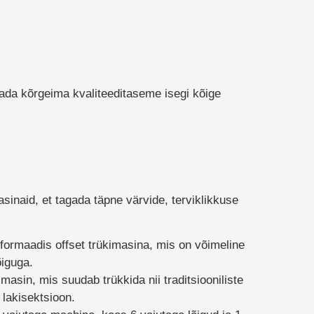
ada kõrgeima kvaliteeditaseme isegi kõige
sinaid, et tagada täpne värvide, terviklikkuse
formaadis offset trükimasina, mis on võimeline
õiguga.
masin, mis suudab trükkida nii traditsiooniliste
 lakisektsioon.