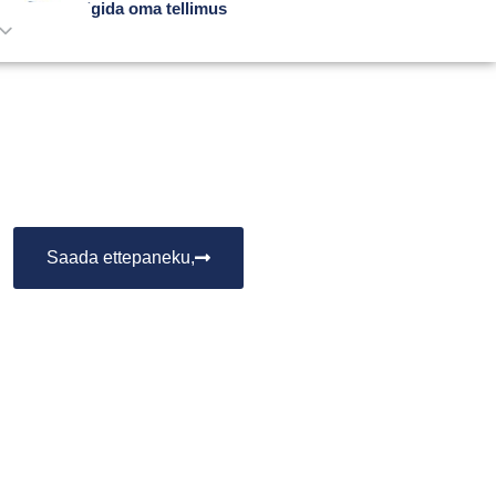
Jälgida oma tellimus
Saada ettepaneku,