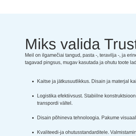
Miks valida Tru
Meil on ilgamečiai tangud, pasta -, teravilja -, ja 
tagavad pingsus, mugav kasutada ja ohutu toote la
Kaitse ja jätkusuutlikkus. Disain ja materjal k
Logistika efektiivsust. Stabiilne konstruktsio
transpordi vältel.
Disain põhineva tehnoloogia. Pakume visuaalse
Kvaliteedi-ja ohutusstandarditele. Valmistami