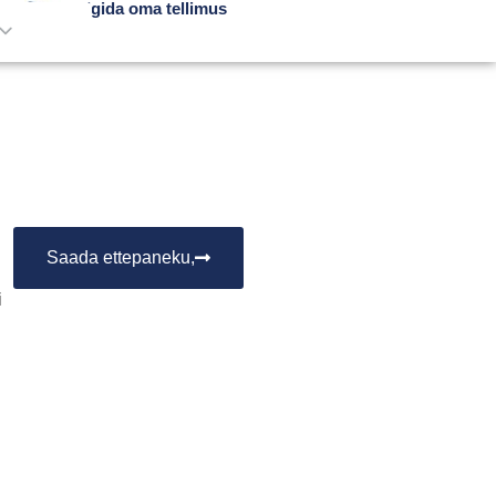
Jälgida oma tellimus
Saada ettepaneku,
i