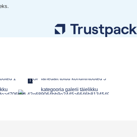
eks.
i