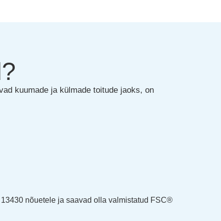
d?
ivad kuumade ja külmade toitude jaoks, on
EN 13430 nõuetele ja saavad olla valmistatud FSC®