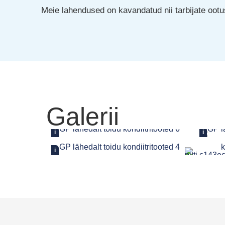
Meie lahendused on kavandatud nii tarbijate ootus
Galerii
i
i
i