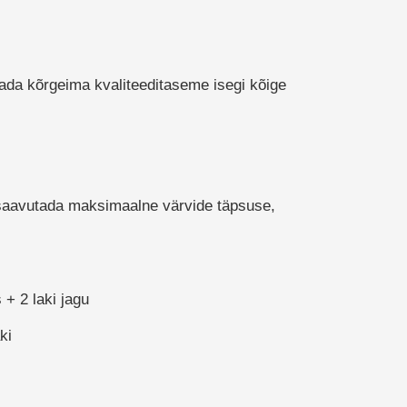
ada kõrgeima kvaliteeditaseme isegi kõige
l saavutada maksimaalne värvide täpsuse,
+ 2 laki jagu
ki