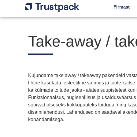
Firmast
Take-away / ta
Kujundame take away / takeaway pakendeid vastava
lihtne kasutada, esteetiline välimus ja toote kait
ka külmade toitude jaoks - alates suupistetest kuni
Funktsionaalsus, hügieenilisus ja usaldusväärsus 
sobivad otseseks kokkupuuteks toiduga, ning kasu
disainilahendusi. Lahendused on saadaval akende, 
kohandamisega.