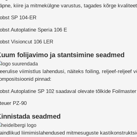
äpne, kiire ja mitmekülgne varustus, tagades kõrge kvalitee
obst SP 104-ER
obst Autoplatine Speria 106 E
obst Visioncut 106 LER
uum folijavimo ja stantsimine seadmed
eerulise viimistlus lahendusi, näiteks foiling, reljeef-reljeef 
ompositsioonid pinnad:
obst Autoplatine SP 102 saadaval olevate tõlkide Foilmaster
teuer PZ-90
innistada seadmed
aindlikud liimimislahendused mitmesuguste kastikonstruktsi