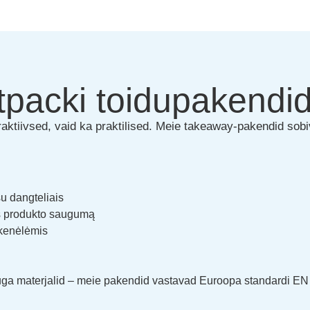
tpacki toidupakendi
aktiivsed, vaid ka praktilised. Meie takeaway-pakendid sob
su dangteliais
is produkto saugumą
nkenėlėmis
toluga materjalid – meie pakendid vastavad Euroopa standardi 