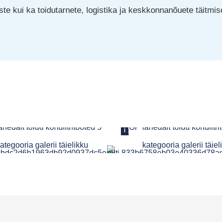
te kui ka toidutarnete, logistika ja keskkonnanõuete täitmis
i