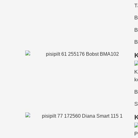
T
B
B
B
K
K
k
B
S
K
P