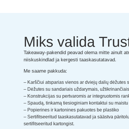
Miks valida Trus
Takeaway-pakendid peavad olema mitte ainult atr
niiskuskindlad ja kergesti taaskasutatavad.
Me saame pakkuda:
– Karščiui atsparias vienos ar dviejų dalių dėžutes 
– Dėžutes su sandariais uždarymais, užtikrinančia
– Konstrukcijas su pertvaromis ar integruotomis ra
– Spaudą, tinkamą tiesioginiam kontaktui su maistu
– Popierines ir kartonines pakuotes be plastiko
– Sertifitseeritud taaskasutatavad ja säästva päri
sertifitseeritud kartongist.