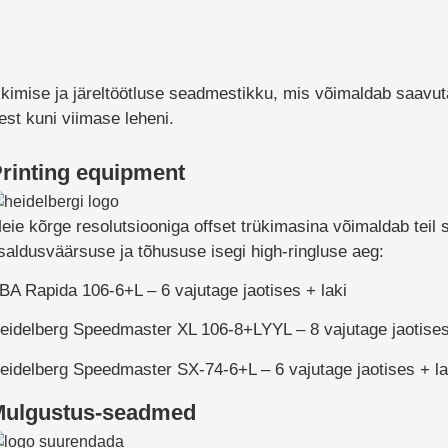
kimise ja järeltöötluse seadmestikku, mis võimaldab saavut
st kuni viimase leheni.
rinting equipment
eie kõrge resolutsiooniga offset trükimasina võimaldab tei
saldusväärsuse ja tõhususe isegi high-ringluse aeg:
BA Rapida 106-6+L – 6 vajutage jaotises + laki
eidelberg Speedmaster XL 106-8+LYYL – 8 vajutage jaotises 
eidelberg Speedmaster SX-74-6+L – 6 vajutage jaotises + la
Mulgustus-seadmed