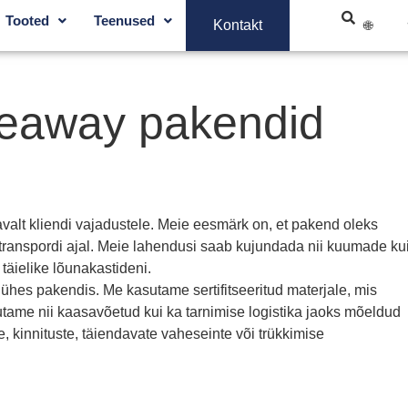
Tooted
Teenused
Kontakt
keaway pakendid
lt kliendi vajadustele. Meie eesmärk on, et pakend oleks
se transpordi ajal. Meie lahendusi saab kujundada nii kuumade ku
 täielike lõunakastideni.
ühes pakendis. Me kasutame sertifitseeritud materjale, mis
tame nii kaasavõetud kui ka tarnimise logistika jaoks mõeldud
kinnituste, täiendavate vaheseinte või trükkimise