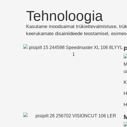
Tehnoloogia
Kasutame moodsaimat trükiettevalmistuse, trük
keerukamate disainiideede teostamisel, esimese
P
M
u
K
H
H