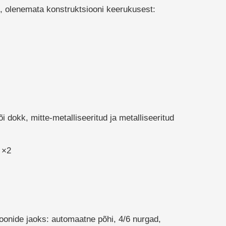
t, olenemata konstruktsiooni keerukusest:
või dokk, mitte-metalliseeritud ja metalliseeritud
 ×2
oonide jaoks: automaatne põhi, 4/6 nurgad,