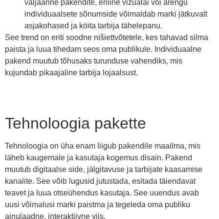
väljaanne pakendite, eriline vizualai või arengu
individuaalsete sõnumside võimaldab marki jätkuvalt
asjakohased ja köita tarbija tähelepanu.
See trend on eriti soodne nišiettvõtetele, kes tahavad silma
paista ja luua tihedam seos oma publikule. Individuaalne
pakend muutub tõhusaks turunduse vahendiks, mis
kujundab pikaajaline tarbija lojaalsust.
Tehnoloogia pakette
Tehnoloogia on üha enam liigub pakendile maailma, mis
läheb kaugemale ja kasutaja kogemus disain. Pakend
muutub digitaalse side, jälgitavuse ja tarbijate kaasamise
kanalite. See võib lugusid jutustada, esitada täiendavat
teavet ja luua otseühendus kasutaja. See uuendus avab
uusi võimalusi marki paistma ja tegeleda oma publiku
ainulaadne, interaktiivne viis.