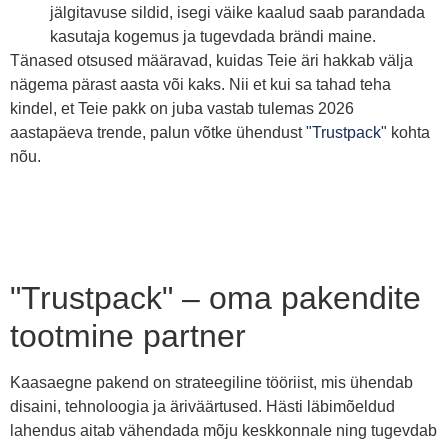
jälgitavuse sildid, isegi väike kaalud saab parandada
kasutaja kogemus ja tugevdada brändi maine.
Tänased otsused määravad, kuidas Teie äri hakkab välja
nägema pärast aasta või kaks. Nii et kui sa tahad teha
kindel, et Teie pakk on juba vastab tulemas 2026
aastapäeva trende, palun võtke ühendust
"Trustpack"
kohta
nõu.
"Trustpack" – oma pakendite
tootmine partner
Kaasaegne pakend on strateegiline tööriist, mis ühendab
disaini, tehnoloogia ja äriväärtused. Hästi läbimõeldud
lahendus aitab vähendada mõju keskkonnale ning tugevdab