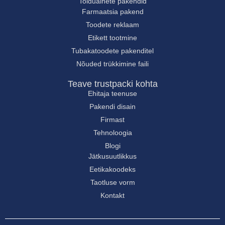
Toiduainete pakendid
Farmaatsia pakend
Toodete reklaam
Etikett tootmine
Tubakatoodete pakenditel
Nõuded trükkimine faili
Teave trustpacki kohta
Ehitaja teenuse
Pakendi disain
Firmast
Tehnoloogia
Blogi
Jätkusuutlikkus
Eetikakoodeks
Taotluse vorm
Kontakt