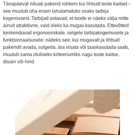
Tänapäeval nõuab pakend rohkem kui lihtsalt toote kaitset –
see muutub üha enam lahutamatuks osaks tarbija
kogemusest. Tarbijad ootavad, et toode ei näeks välja mitte
ainult atraktiivne, vaid oleks ka mugav kasutada. Ettevõtted
keskenduvad ergonoomikale, selgele tarbijakogemusele ja
funktsionaalsusele: näiteks see, kui mugavalt ja lihtsalt
pakendit avada, sulgeda, ära visata või taaskasutada saab,
muutub sama oluliseks kriteeriumiks nagu toote kaitse,
disain või hind.