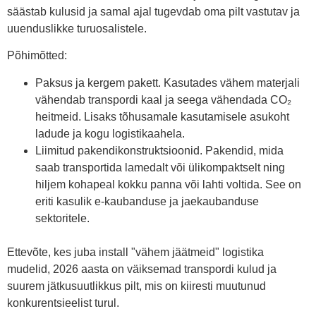
säästab kulusid ja samal ajal tugevdab oma pilt vastutav ja
uuenduslikke turuosalistele.
Põhimõtted:
Paksus ja kergem pakett. Kasutades vähem materjali
vähendab transpordi kaal ja seega vähendada CO₂
heitmeid. Lisaks tõhusamale kasutamisele asukoht
ladude ja kogu logistikaahela.
Liimitud pakendikonstruktsioonid. Pakendid, mida
saab transportida lamedalt või ülikompaktselt ning
hiljem kohapeal kokku panna või lahti voltida. See on
eriti kasulik e-kaubanduse ja jaekaubanduse
sektoritele.
Ettevõte, kes juba install "vähem jäätmeid" logistika
mudelid, 2026 aasta on väiksemad transpordi kulud ja
suurem jätkusuutlikkus pilt, mis on kiiresti muutunud
konkurentsieelist turul.