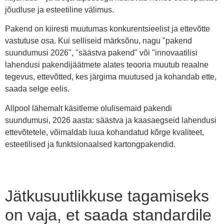
jõudluse ja esteetiline välimus.
Pakend on kiiresti muutumas konkurentsieelist ja ettevõtte
vastutuse osa. Kui selliseid märksõnu, nagu "pakend
suundumusi 2026", "säästva pakend" või "innovaatilisi
lahendusi pakendijäätmete alates teooria muutub reaalne
tegevus, ettevõtted, kes järgima muutused ja kohandab ette,
saada selge eelis.
Allpool lähemalt käsitleme olulisemaid pakendi
suundumusi, 2026 aasta: säästva ja kaasaegseid lahendusi
ettevõtetele, võimaldab luua kohandatud kõrge kvaliteet,
esteetilised ja funktsionaalsed kartongpakendid.
Jätkusuutlikkuse tagamiseks
on vaja, et saada standardile