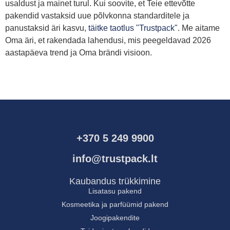
usaldust ja mainet turul. Kui soovite, et Teie ettevõtte
pakendid vastaksid uue põlvkonna standarditele ja
panustaksid äri kasvu,
täitke taotlus "Trustpack"
. Me aitame
Oma äri, et rakendada lahendusi, mis peegeldavad 2026
aastapäeva trend ja Oma brändi visioon.
+370 5 249 9900
info@trustpack.lt
Kaubandus trükkimine
Lisatasu pakend
Kosmeetika ja parfüümid pakend
Joogipakendite