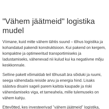
"Vähem jäätmeid" logistika
mudel
Viimane, kuid mitte vähem tähtis suund – tõhus logistika ja
kohandatud pakendi konstruktsioon. Kui pakend on kergem,
kompaktne ja optimeeritud transportimiseks ja
ladustamiseks, vähenevad nii kulud kui ka negatiivne mõju
keskkonnale.
Selline pakett võimaldab teil tõhusalt ära sõiduki ja ruumi,
seega vähendada reiside arvu ja energia hind. Lisaks
säästva disaini sageli parem kaitsta kaupade ja riski
vähendamiseks viga, et tarneahela, mille tulemuseks on
vähem kahju.
Ettevõtted, kes investeerivad "vähem jäätmeid" logistika,