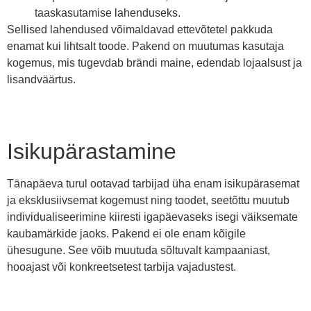
taaskasutamise lahenduseks.
Sellised lahendused võimaldavad ettevõtetel pakkuda
enamat kui lihtsalt toode. Pakend on muutumas kasutaja
kogemus, mis tugevdab brändi maine, edendab lojaalsust ja
lisandväärtus.
Isikupärastamine
Tänapäeva turul ootavad tarbijad üha enam isikupärasemat
ja eksklusiivsemat kogemust ning toodet, seetõttu muutub
individualiseerimine kiiresti igapäevaseks isegi väiksemate
kaubamärkide jaoks. Pakend ei ole enam kõigile
ühesugune. See võib muutuda sõltuvalt kampaaniast,
hooajast või konkreetsetest tarbija vajadustest.