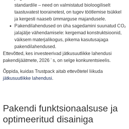
standardile – need on valmistatud bioloogiliselt
taastuvatest toorainetest, on tugev töötlemise tsükkel
ja kergesti naaseb ümmarguse majandusele.
Pakendilahendused on üha sagedamini suunatud CO₂
jalajälje vähendamisele: kergemad konstruktsioonid,
väiksem materjalikogus, pikema kasutusajaga
pakendilahendused.
Ettevõtted, kes investeerivad jätkusuutlikke lahendusi
pakendijäätmete, 2026 ' s, on selge konkurentsieelis.
Õppida, kuidas Trustpack aitab ettevõtetel liikuda
jätkusuutlikke lahendusi
.
Pakendi funktsionaalsuse ja
optimeeritud disainiga