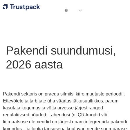
Pakendi suundumusi,
2026 aasta
Pakendi sektoris on praegu silmitsi kiire muutuste perioodil.
Ettevõtete ja tarbijate üha väärtus jätkusuutlikkus, parem
kasutaja kogemus ja võtta arvesse järjest ranged
regulatiivsed nõuded. Lahendusi (nt QR-koodid või
liitreaalsuse elemendid on järjest enam integreerida pakendi
kujundus – ja tootja täpsusega kuuluvad nende suurepärase