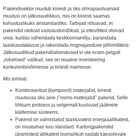
Pakendisektor muutub kiiresti ja üks silmapaistvamaid
muutusi on jätkusuutlikkus, mis on kiiresti saamas
kohustuslikuks äristandardiks. Tarbijad nõuavad, et
pakendid oleksid vastutustundlikud, ja ettevõtted otsivad
viise, kuidas vähendada keskkonnamõju, parandada
taaskasutatavust ja rakendada ringmajanduse põhimõtteid.
Jätkusuutlikud pakendilahendused ei ole enam pelgalt
„rohelised“ valikud, see on reaalne investeering
konkurentsivõimesse ja brändi mainesse.
Mis toimub:
Kombineeritud (komposiit) materjalist, kiiresti
muutuvas üks aine ("mono-materjalid" pakend. Selle
lihtsam protsess ja selgemalt kuuluvad jäätmete
käitlemise süsteemi.
Pakend on valmistatud taastuvatest energiaallikatest,
on muutumas turu standard. Kartongpakendid
järgmistest allikatest loomulikult vastab käesolevale