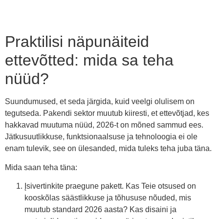
Praktilisi näpunäiteid
ettevõtted: mida sa teha
nüüd?
Suundumused, et seda järgida, kuid veelgi olulisem on
tegutseda. Pakendi sektor muutub kiiresti, et ettevõtjad, kes
hakkavad muutuma nüüd, 2026-t on mõned sammud ees.
Jätkusuutlikkuse, funktsionaalsuse ja tehnoloogia ei ole
enam tulevik, see on ülesanded, mida tuleks teha juba täna.
Mida saan teha täna:
Įsivertinkite praegune pakett. Kas Teie otsused on
kooskõlas säästlikkuse ja tõhususe nõuded, mis
muutub standard 2026 aasta? Kas disaini ja