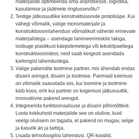
materjalide optimeerida oma äriprotsesse, logistika,
kasutamise ja jäätmete ringlussevõtu?
Testige jätkusuutlike konstruktsioonide prototüüpe. Kui
vähegi võimalik, valige monomaterjale ja
konstruktsioonilahendusi võimalikult väheste erinevate
materjalidega – asendage lamineerimiskile lakiga,
loobuge plastikust käepidemetega või tekstiilpaeltega
konstruktsioonidest, neid saab kergesti asendada
kartongist lahendustega.
Valige pakendite tootmine partner, mis ühendab endas
disaini arengut, disaini ja tootmise. Parimaid tulemusi
on võimalik saavutada siis, kui loomine ja tootmine
käib koos, eriti kui partner on kogemusi jätkusuutlik,
innovatiivne pakend arengut.
Integreerida funktsionaalsuse ja disaini põhimõtteid.
Loota kokkuhoid materjalide see on oluline, kuid
veelgi olulisem on tagada, et pakend on mugav, selge
ja kasulik äri ja tarbija.
Lisada tehnoloogilisi lahendusi. QR-koodid,