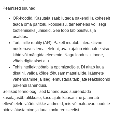
Peamised suunad:
QR-koodid. Kasutaja saab lugeda pakendi ja koheselt
teada oma päritolu, koosseisu, tarneahelas või isegi
töötlemiseks juhiseid. See loob läbipaistvus ja
usaldus.
Tort, mille reality (AR). Pakett muutub interaktiivne –
nuskenavus tema telefoni, avab ajaloo virtuaalne sisu
kihid või mängida elemente. Nagu looduslik toode,
võtab digitaalset elu.
Tehisintellekt töötab ja optimizacijoje. DI aitab luua
disaini, valida kõige tõhusam materjalide, jäätmete
vähendamine ja isegi ennustada tarbijate reaktsioonid
pakendi lahendusi.
Sellised tehnoloogilised lahendused suurendada
kasutajasõbralikkuse, kasutajate kaasamine ja annab
ettevõtetele väärtuslikke andmeid, mis võimaldavad toodete
pidev täiustamine ja luua konkurentsieelist.