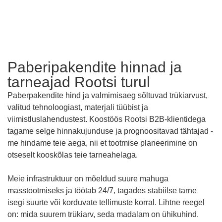
Paberipakendite hinnad ja
tarneajad Rootsi turul
Paberpakendite hind ja valmimisaeg sõltuvad trükiarvust,
valitud tehnoloogiast, materjali tüübist ja
viimistluslahendustest. Koostöös Rootsi B2B-klientidega
tagame selge hinnakujunduse ja prognoositavad tähtajad -
me hindame teie aega, nii et tootmise planeerimine on
otseselt kooskõlas teie tarneahelaga.
Meie infrastruktuur on mõeldud suure mahuga
masstootmiseks ja töötab 24/7, tagades stabiilse tarne
isegi suurte või korduvate tellimuste korral. Lihtne reegel
on: mida suurem trükiarv, seda madalam on ühikuhind.