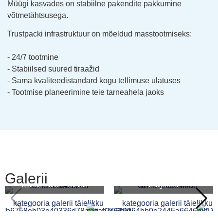
Müügi kasvades on stabiilne pakendite pakkumine
võtmetähtsusega.
Trustpacki infrastruktuur on mõeldud masstootmiseks:
- 24/7 tootmine
- Stabiilsed suured tiraažid
- Sama kvaliteedistandard kogu tellimuse ulatuses
- Tootmise planeerimine teie tarneahela jaoks
Galerii
UV-laki, hõbe foolium,
Kuldne foolium, UV-laki
kongrevas