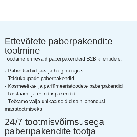
Ettevõtete paberpakendite
tootmine
Toodame erinevaid paberpakendeid B2B klientidele:
- Paberikarbid jae- ja hulgimüügiks
- Toidukaupade paberpakendid
- Kosmeetika- ja parfümeeriatoodete paberpakendid
- Reklaam- ja esinduspakendid
- Töötame välja unikaalseid disainilahendusi
masstootmiseks
24/7 tootmisvõimsusega
paberipakendite tootja