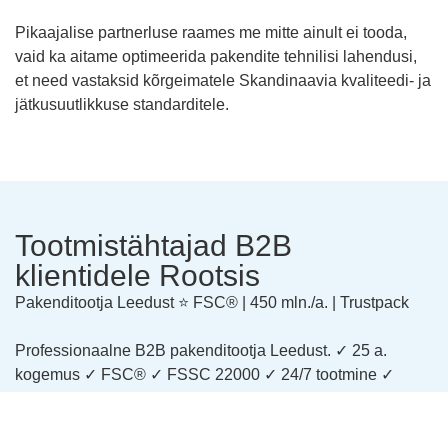
Pikaajalise partnerluse raames me mitte ainult ei tooda,
vaid ka aitame optimeerida pakendite tehnilisi lahendusi,
et need vastaksid kõrgeimatele Skandinaavia kvaliteedi- ja
jätkusuutlikkuse standarditele.
Tootmistähtajad B2B
klientidele Rootsis
Pakenditootja Leedust ⭐ FSC® | 450 mln./a. | Trustpack
Professionaalne B2B pakenditootja Leedust. ✓ 25 a.
kogemus ✓ FSC® ✓ FSSC 22000 ✓ 24/7 tootmine ✓
Tasuta pakkumine 24h jooksul. Taotle kohe!
Tänu 24/7 tootmisele saame planeerida pikaajalisi