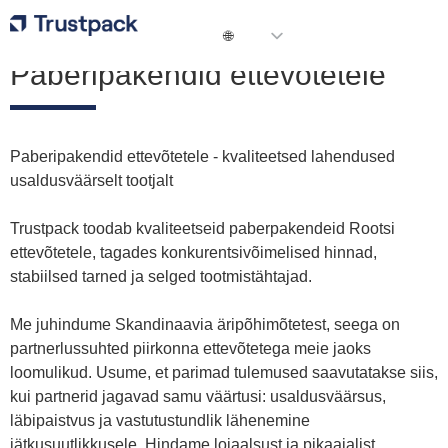
Paberipakendid ettevõtetele
Paberipakendid ettevõtetele - kvaliteetsed lahendused
usaldusväärselt tootjalt
Trustpack toodab kvaliteetseid paberpakendeid Rootsi
ettevõtetele, tagades konkurentsivõimelised hinnad,
stabiilsed tarned ja selged tootmistähtajad.
Me juhindume Skandinaavia äripõhimõtetest, seega on
partnerlussuhted piirkonna ettevõtetega meie jaoks
loomulikud. Usume, et parimad tulemused saavutatakse siis,
kui partnerid jagavad samu väärtusi: usaldusväärsus,
läbipaistvus ja vastutustundlik lähenemine
jätkusuutlikkusele. Hindame lojaalsust ja pikaajalist