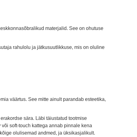
ja keskkonnasõbralikud materjalid. See on ohutuse
taja rahulolu ja jätkusuutlikkuse, mis on oluline
ia väärtus. See mitte ainult parandab esteetika,
 erakordse sära. Läbi täiustatud tootmise
iv või soft-touch kattega annab pinnale kena
e kõige olulisemad andmed, ja üksikasjalikult.