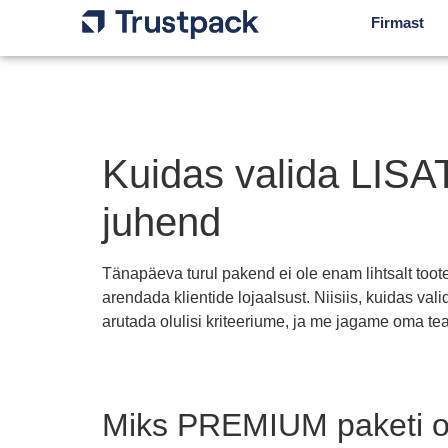
Firmast
Kuidas valida LISAT
juhend
Tänapäeva turul pakend ei ole enam lihtsalt toot
arendada klientide lojaalsust. Niisiis, kuidas val
arutada olulisi kriteeriume, ja me jagame oma te
Miks PREMIUM paketi ol