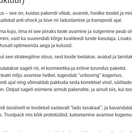
uktuur)
us – see on, kuidas pakendi võtab, avaneb, hoidke toodet ja mis
itstud anti-shock ja tüve nii ladustamise ja transpordi ajal.
 kuju, ilma et see piiraks toote avamine ja sulgemine peab olema
mini, vaid ka suurendab kõrge kvaliteedi tunde kasutaja. Lisaks
õhusalt optimeerida aega ja kulusid.
jul see strateegiline otsus, sest toode loetakse, avatud ja tarnit
utatakse sageli nii, et kosmeetika-ja eriline turundus paketid.
nab teatri mõju avamise hetkel, tugevdab "unboxing" kogemus.
rdi ajal ning võimaldab pakkuda seda korrektsel viisil, säilitades
. Ostjad sageli esimene armub pakendite, ja ainult siis, kui too
avaliselt ei toodetud vastavalt "ladu tasakaal", ja kavandatak
ks. Trustpack mis kõik prototüübid, katsetamine avamise kogemus