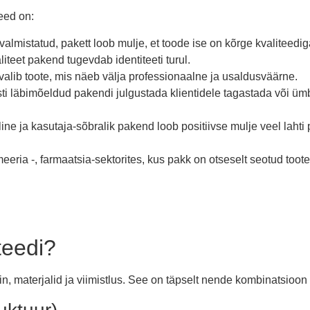
Need on:
 valmistatud, pakett loob mulje, et toode ise on kõrge kvaliteedig
liteet pakend tugevdab identiteeti turul.
 valib toote, mis näeb välja professionaalne ja usaldusväärne.
sti läbimõeldud pakendi julgustada klientidele tagastada või ü
line ja kasutaja-sõbralik pakend loob positiivse mulje veel lahti
meeria -, farmaatsia-sektorites, kus pakk on otseselt seotud toote
teedi?
in, materjalid ja viimistlus. See on täpselt nende kombinatsioo