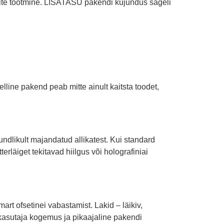
dite tootmine. LISATASU pakendi kujundus sageli
line pakend peab mitte ainult kaitsta toodet,
undlikult majandatud allikatest. Kui standard
rläiget tekitavad hiilgus või holografiniai
art ofsetinei vabastamist. Lakid – läikiv,
 kasutaja kogemus ja pikaajaline pakendi