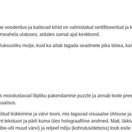
mine vooderdus-ja kaitsvad kihid on valmistatud sertifitseeritud 
arneahela ulatuses, aidates samal ajal keskkond.
uksusliku mulje, kuid ka aitab tagada seadmete pika tööea, kasu
 moodustavad lõpliku pakendamise puzzle ja annab toote preem
kaalsus.
tud trükkimine ja värvi tooni, mis tagavad visuaalse ühtsuse ja
t tekstuuri ja pärli kuma üles holograafiline andmed. Matt, läik
hõbe-või muud värvi) ja reljeef mõju (kohrutus/deboss) toob esil