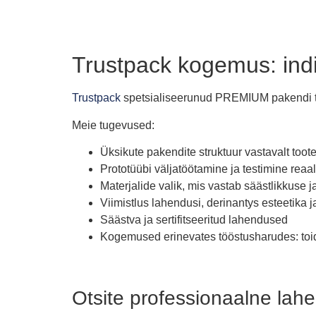
Trustpack kogemus: indi
Trustpack
spetsialiseerunud PREMIUM pakendi too
Meie tugevused:
Üksikute pakendite struktuur vastavalt toote 
Prototüübi väljatöötamine ja testimine rea
Materjalide valik, mis vastab säästlikkuse 
Viimistlus lahendusi, derinantys esteetika 
Säästva ja sertifitseeritud lahendused
Kogemused erinevates tööstusharudes: toidu
Otsite professionaalne lah