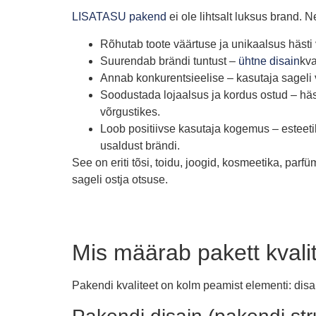
LISATASU pakend
ei ole lihtsalt luksus brand. 
Rõhutab toote väärtuse ja unikaalsus
hästi
Suurendab brändi tuntust
–
ühtne disain
kva
Annab konkurentsieelise
– kasutaja sageli
Soodustada lojaalsus ja kordus ostud
– hä
võrgustikes.
Loob positiivse kasutaja kogemus –
esteeti
usaldust brändi.
See on eriti tõsi, toidu, joogid, kosmeetika, parfü
sageli ostja otsuse.
Mis määrab pakett kvali
Pakendi kvaliteet on kolm peamist elementi: disa