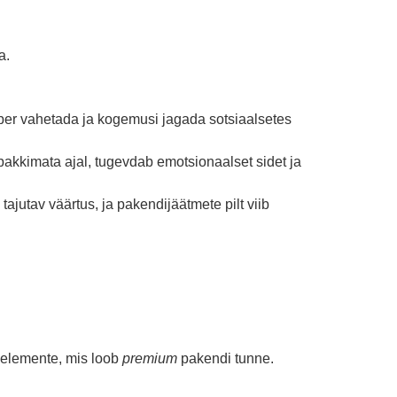
a.
mber vahetada ja kogemusi jagada sotsiaalsetes
 pakkimata
ajal, tugevdab emotsionaalset sidet ja
 tajutav väärtus, ja pakendijäätmete pilt viib
n elemente, mis loob
premium
pakendi tunne.