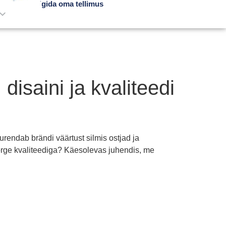
Jälgida oma tellimus
isaini ja kvaliteedi
rendab brändi väärtust silmis ostjad ja
a kõrge kvaliteediga? Käesolevas juhendis, me