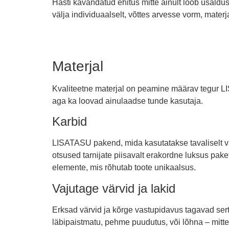
Hästi kavandatud ehitus mitte ainult loob usald
välja individuaalselt, võttes arvesse vorm, materj
Materjal
Kvaliteetne materjal on peamine määrav tegur LIS
aga ka loovad ainulaadse tunde kasutaja.
Karbid
LISATASU pakend, mida kasutatakse tavaliselt vast
otsused tarnijate piisavalt erakordne luksus paket
elemente, mis rõhutab toote unikaalsus.
Vajutage värvid ja lakid
Erksad värvid ja kõrge vastupidavus tagavad sertif
läbipaistmatu, pehme puudutus, või lõhna – mitt