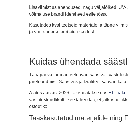
Lisaviimistluslahendused, nagu väljalõiked, UV
võimaluse brändi identiteeti esile tõsta.
Kasutades kvaliteetseid materjale ja täpne viimis
ja suurendada tarbijate usaldust.
Kuidas ühendada säästl
Tänapäeva tarbijad eeldavad säästvalt vastutust
järeleandmist. Säästvus ja kvaliteet saavad käia 
Alates aastast 2026. rakendatakse uus
ELI pake
vastutustundlikult. See tähendab, et jätkusuutlik
esteetika.
Taaskasutatud materjalide ning F