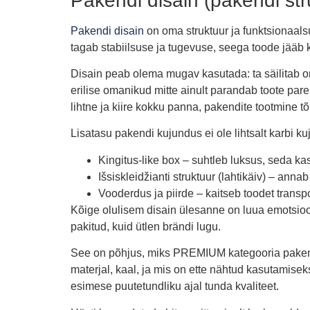
Pakendi disain (pakendi str
Pakendi disain
on oma struktuur ja funktsionaals
tagab stabiilsuse ja tugevuse, seega toode jääb ka
Disain peab olema mugav kasutada: ta säilitab oma
erilise omanikud mitte ainult parandab toote pare
lihtne ja kiire kokku panna, pakendite tootmine t
Lisatasu pakendi kujundus ei ole lihtsalt karbi ku
Kingitus-like box – suhtleb luksus, seda kas
Išsiskleidžianti struktuur (lahtikäiv) – an
Vooderdus ja piirde – kaitseb toodet transpo
Kõige olulisem disain ülesanne on luua emotsioon
pakitud, kuid ütlen brändi lugu.
See on põhjus, miks PREMIUM kategooria pakendi t
materjal, kaal, ja mis on ette nähtud kasutamise
esimese puutetundliku ajal tunda kvaliteet.