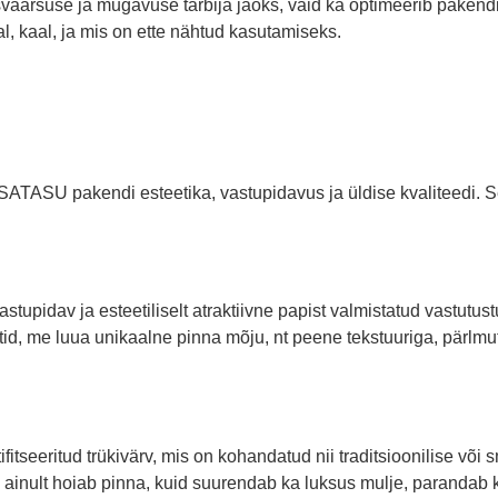
usväärsuse ja mugavuse tarbija jaoks, vaid ka optimeerib paken
al, kaal, ja mis on ette nähtud kasutamiseks.
ATASU pakendi esteetika, vastupidavus ja üldise kvaliteedi. Sel
upidav ja esteetiliselt atraktiivne papist valmistatud vastutust
id, me luua unikaalne pinna mõju, nt peene tekstuuriga, pärlmutte
itseeritud trükivärv, mis on kohandatud nii traditsioonilise või sm
e ainult hoiab pinna, kuid suurendab ka luksus mulje, parandab