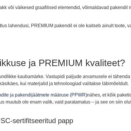
-lakk või väikesed graafilised elemendid, võimaldavad pakendi
tlus lahendusi, PREMIUM pakendil ei ole kaitseb ainult toote, v
ikkuse ja PREMIUM kvaliteet?
undlikke kaubamärke. Vastupidi paljude arvamusele ei tähenda 
käsikäes, kui materjalid ja tehnoloogiad valitakse läbimõeldult.
ndite ja pakendijäätmete määruse (PPWR)
nähes, et kõik paketi
kus muutub ole enam valik, vaid paratamatus – ja see on siin olul
SC-sertifitseeritud papp