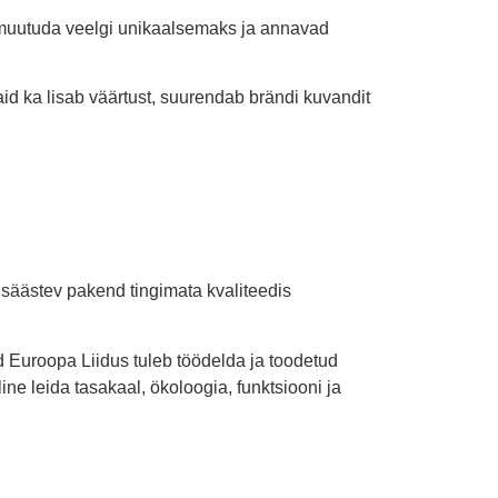
l muutuda veelgi unikaalsemaks ja annavad
aid ka lisab väärtust, suurendab brändi kuvandit
säästev pakend tingimata kvaliteedis
d Euroopa Liidus tuleb töödelda ja toodetud
ine leida tasakaal, ökoloogia, funktsiooni ja