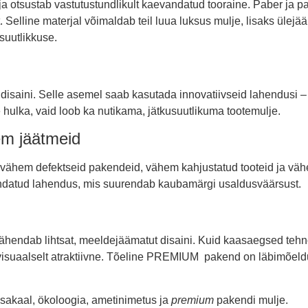
tja otsustab vastutustundlikult kaevandatud tooraine. Paber ja pap
ust. Selline materjal võimaldab teil luua luksus mulje, lisaks ül
usuutlikkuse.
 disaini. Selle asemel saab kasutada innovatiivseid lahendusi – 
e hulka, vaid loob ka nutikama, jätkusuutlikuma tootemulje.
em jäätmeid
 vähem defektseid pakendeid, vähem kahjustatud tooteid ja vähe
jendatud lahendus, mis suurendab kaubamärgi usaldusväärsust.
tähendab lihtsat, meeldejäämatut disaini. Kuid kaasaegsed tehno
 ja visuaalselt atraktiivne. Tõeline PREMIUM pakend on läbimõel
asakaal, ökoloogia, ametinimetus ja
premium
pakendi mulje.