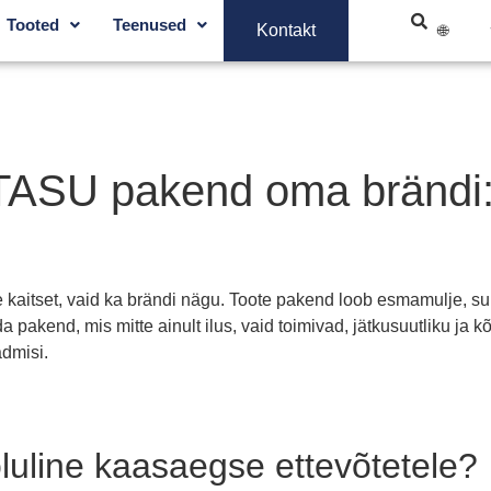
Tooted
Teenused
Kontakt
ASU pakend oma brändi: d
e kaitset, vaid ka brändi nägu. Toote pakend loob esmamulje, suu
ida pakend, mis mitte ainult ilus, vaid toimivad, jätkusuutliku j
admisi.
uline kaasaegse ettevõtetele?