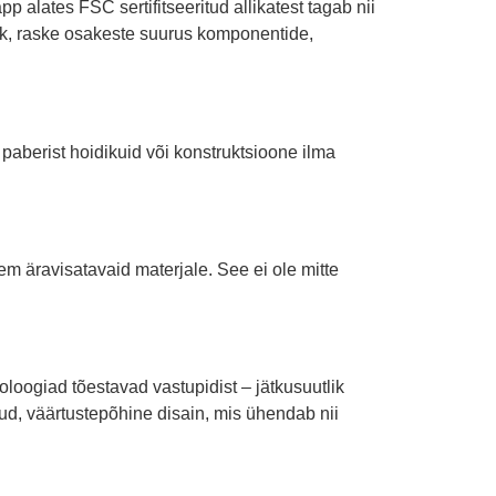
p alates FSC sertifitseeritud allikatest tagab nii
ejääk, raske osakeste suurus komponentide,
paberist hoidikuid või konstruktsioone ilma
m äravisatavaid materjale. See ei ole mitte
loogiad tõestavad vastupidist – jätkusuutlik
dud, väärtustepõhine disain, mis ühendab nii