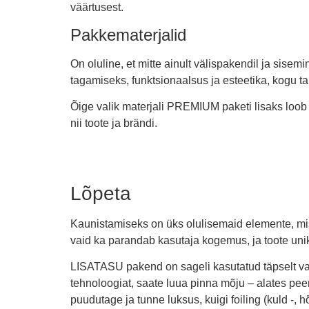
väärtusest.
Pakkematerjalid
On oluline, et mitte ainult välispakendil ja sise
tagamiseks, funktsionaalsus ja esteetika, kogu t
Õige valik materjali PREMIUM paketi lisaks loob l
nii toote ja brändi.
Lõpeta
Kaunistamiseks on üks olulisemaid elemente, mis
vaid ka parandab kasutaja kogemus, ja toote uni
LISATASU pakend on sageli kasutatud täpselt vali
tehnoloogiat, saate luua pinna mõju – alates peen
puudutage ja tunne luksus, kuigi foiling (kuld -, 