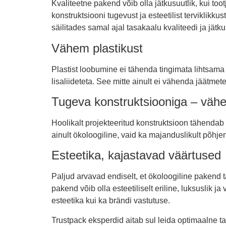
Kvaliteetne pakend võib olla jätkusuutlik, kui too
konstruktsiooni tugevust ja esteetilist terviklikk
säilitades samal ajal tasakaalu kvaliteedi ja jätk
Vähem plastikust
Plastist loobumine ei tähenda tingimata lihtsama
lisaliideteta. See mitte ainult ei vähenda jäätmet
Tugeva konstruktsiooniga – väh
Hoolikalt projekteeritud konstruktsioon tähendab
ainult ökoloogiline, vaid ka majanduslikult põh
Esteetika, kajastavad väärtused
Paljud arvavad endiselt, et ökoloogiline pakend 
pakend võib olla esteetiliselt eriline, luksuslik
esteetika kui ka brändi vastutuse.
Trustpack eksperdid aitab sul leida optimaalne t