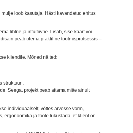
 mulje loob kasutaja. Hästi kavandatud ehitus
 lihtne ja intuitiivne. Lisab, sise-kaart või
 disain peab olema praktiline tootmisprotsessis –
akse kliendile. Mõned näited:
 struktuuri.
de. Seega, projekt peab aitama mitte ainult
se individuaalselt, võttes arvesse vorm,
, ergonoomika ja toote lukustada, et klient on