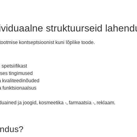
viduaalne struktuurseid lahend
tmise kontseptsioonist kuni lõplike toode.
spetsiifikast
alses tingimused
ja kvaliteedinõuded
ja funktsionaalsus
ained ja joogid, kosmeetika -, farmaatsia -, reklaam.
endus?