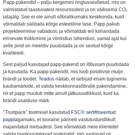
Papp-pakendid – palju kergemini ringlussevõetud, mis on
valmistatud taastuvatest ressurssidest ja on väiksema CO₂
jalajälg. See ei ole ainult sõbralikumaks keskkonda, kuid
võimaldab säilitada kõrge esteetiline tase. Papp pakub
projekteerimise vabadust, ja võimaldab teil kohandada
erinevate trükkimine ja viimistlus lahendusi, samal ajal kui
selle pind on meeldiv puudutada ja on seotud kõrge
kvaliteedi.
Sest paljud kasutajad papp-pakend on lõbusam puudutada
ja kasutada. Ka papp-pakendit, mis loob positiivse mulje
brändi ja toodet.
Teadus
näitab, et tarbijad enam tuginema
kaubamärkide, et valida keskkonnasõbralik pakendamine,
nii et papp muutub mitte ainult jätkusuutlikkust, kuid ka
brändi usalduse märk.
"Trustpack" tootmisel kasutatud
FSC® sertifitseeritud
papp
tagamaks, et tooraine pärineb vastutustundlikult
majandatud metsadest. See võimaldab meie klientidel
valida taaskasutatavad materjalid, mis vastavad nii