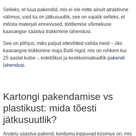
Selleks, et luua pakendid, mis ei ole mitte ainult atraktiivne
välimus, vaid ka on jätkusuutlik
,
see on vajalik selleks, et
mõista materjali erinevused, töötlemise võimekuse
kaasaegse säästva trükkimine lahendusi.
See on põhjus, miks paljud ettevõtted valida meid – üks
kaasaegne trükkimine maja Balti riigid, mis on rohkem kui
25 aastat kutse -, estetiškus ja keskkonnateadlik
pakendi
lahendusi.
Kartongi pakendamise vs
plastikust: mida tõesti
jätkusuutlik?
Arutelu säästva pakend, korduma kippuvad küsimus on: mis