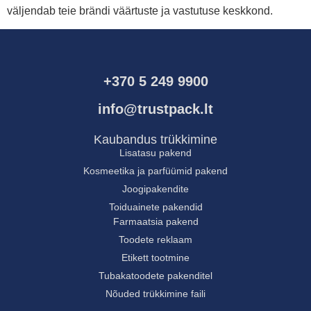
väljendab teie brändi väärtuste ja vastutuse keskkond.
+370 5 249 9900
info@trustpack.lt
Kaubandus trükkimine
Lisatasu pakend
Kosmeetika ja parfüümid pakend
Joogipakendite
Toiduainete pakendid
Farmaatsia pakend
Toodete reklaam
Etikett tootmine
Tubakatoodete pakenditel
Nõuded trükkimine faili