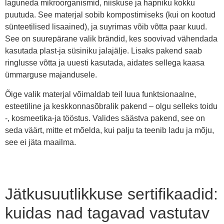
laguneda mikroorganismid, niiskuse ja hapniku kokku
puutuda. See materjal sobib kompostimiseks (kui on kootud
sünteetilised lisaained), ja suyrimas võib võtta paar kuud.
See on suurepärane valik brändid, kes soovivad vähendada
kasutada plast-ja süsiniku jalajälje. Lisaks pakend saab
ringlusse võtta ja uuesti kasutada, aidates sellega kaasa
ümmarguse majandusele.
Õige valik materjal võimaldab teil luua funktsionaalne,
esteetiline ja keskkonnasõbralik pakend – olgu selleks toidu
-, kosmeetika-ja tööstus. Valides säästva pakend, see on
seda väärt, mitte et mõelda, kui palju ta teenib ladu ja mõju,
see ei jäta maailma.
Jätkusuutlikkuse sertifikaadid:
kuidas nad tagavad vastutav