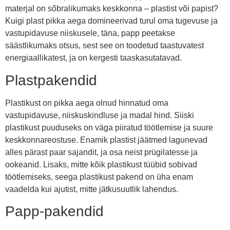
materjal on sõbralikumaks keskkonna – plastist või papist?
Kuigi plast pikka aega domineerivad turul oma tugevuse ja
vastupidavuse niiskusele, täna, papp peetakse
säästlikumaks otsus, sest see on toodetud taastuvatest
energiaallikatest, ja on kergesti taaskasutatavad.
Plastpakendid
Plastikust on pikka aega olnud hinnatud oma
vastupidavuse, niiskuskindluse ja madal hind. Siiski
plastikust puuduseks on väga piiratud töötlemise ja suure
keskkonnareostuse. Enamik plastist jäätmed lagunevad
alles pärast paar sajandit, ja osa neist prügilatesse ja
ookeanid. Lisaks, mitte kõik plastikust tüübid sobivad
töötlemiseks, seega plastikust pakend on üha enam
vaadelda kui ajutist, mitte jätkusuutlik lahendus.
Papp-pakendid