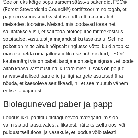
See on üks kõige populaarsem säästva pakendid. FSC®
(Forest Stewardship Council®) sertifitseerimine tagab, et
papp on valmistatud vastutustundlikult majandatud
metsadest tooraine. Metsad, mis toodavad toorainet
säilitatakse viisil, et säilitada bioloogiline mitmekesisus,
sotsiaalset vastutust ja majandusliku tasakaalu. Selline
pakett on mitte ainult hõlpsalt ringlusse võtta, kuid aitab ka
marki suhelda oma jätkusuutlikkuse põhimõtteid, FSC®
kaubamärgi vision pakett tarbijale on selge signaal, et toode
aitab kaasa vastutustundliku tarbimise. Lisaks on paljud
rahvusvahelised partnerid ja riigihangete asutused üha
nõuda, et käesoleva sertifikaadi, nii et see muutub vähem
eelise ja vajadust.
Biolagunevad paber ja papp
Looduslikku päritolu biolagunevad materjalid, mis on
valmistatud taastuvatest allikatest, näiteks tselluloosi või
puidust tselluloosi ja vasakule, et loodus võib täiesti