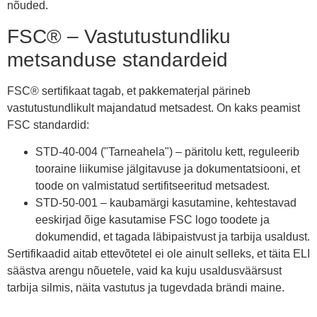
nõuded.
FSC® – Vastutustundliku
metsanduse standardeid
FSC® sertifikaat tagab, et pakkematerjal pärineb
vastutustundlikult majandatud metsadest. On kaks peamist
FSC standardid:
STD-40-004 ("Tarneahela") – päritolu kett, reguleerib
tooraine liikumise jälgitavuse ja dokumentatsiooni, et
toode on valmistatud sertifitseeritud metsadest.
STD-50-001 – kaubamärgi kasutamine, kehtestavad
eeskirjad õige kasutamise FSC logo toodete ja
dokumendid, et tagada läbipaistvust ja tarbija usaldust.
Sertifikaadid aitab ettevõtetel ei ole ainult selleks, et täita ELI
säästva arengu nõuetele, vaid ka kuju usaldusväärsust
tarbija silmis, näita vastutus ja tugevdada brändi maine.