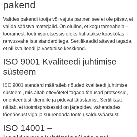
pakend
Valides pakendi tootja või vajuta partner, see ei ole piisav, et
valida säästva materjalid. On oluline, et kogu tarneahela –
toorainest, tootmisprotsessis oleks hallatakse kooskõlas
rahvusvaheliste standarditega. Sertifikaadid aitavad tagada,
et nii kvaliteedi ja vastutuse keskkond.
ISO 9001 Kvaliteedi juhtimise
süsteem
ISO 9001 standard määratleb nõuded kvaliteedi juhtimise
süsteemi, mis aitab ettevõtetel tagada tõhusad protsessid,
orienteeritust kliendile ja pidevat täiustamist. Sertifikaat
näitab, et tootmisprotsessid on järjepidev, vähendades
tõenäosust viga ja suurendada toote usaldusväärsust.
ISO 14001 –