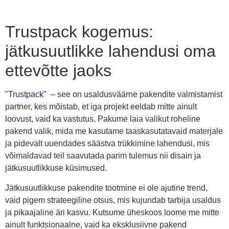
Trustpack kogemus:
jätkusuutlikke lahendusi oma
ettevõtte jaoks
"Trustpack"
– see on usaldusväärne pakendite valmistamist
partner, kes mõistab, et iga projekt eeldab mitte ainult
loovust, vaid ka vastutus. Pakume laia valikut roheline
pakend valik, mida me kasutame taaskasutatavaid materjale
ja pidevalt uuendades säästva trükkimine lahendusi, mis
võimaldavad teil saavutada parim tulemus nii disain ja
jätkusuutlikkuse küsimused.
Jätkusuutlikkuse pakendite tootmine ei ole ajutine trend,
vaid pigem strateegiline otsus, mis kujundab tarbija usaldus
ja pikaajaline äri kasvu.
Kutsume
üheskoos loome me mitte
ainult funktsionaalne, vaid ka eksklusiivne pakend