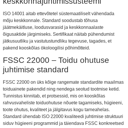
keskkonnajuhtimissüsteemi
ISO 14001 aitab ettevõtetel süstemaatiliselt vähendada
mõju keskkonnale. Standard soodustab tõhusa
jäätmekäitluse, loodusvarasid ja keskkonnaalaste
õigusaktide järgimiseks. Sertifikaat näitab pühendumist
jätkusuutliku ja vastutustundliku tegevuse, tagades, et
pakend kooskõlas ökoloogilisi põhimõtteid.
FSSC 22000 – Toidu ohutuse
juhtimise standard
FSSC 22000 on üks kõige rangemate standardite maailmas
toiduainete pakendid ning nendega seotud tootmise ketid.
Tunnistus kinnitab, et protsessid, mis on kooskõlas
rahvusvaheliste toiduohutuse nõuete tagamiseks, hügieeni,
toote ohutus, kvaliteet ja jälgitavus kogu tarneahelas.
Standard ühendab ISO 22000 kvaliteedi juhtimise struktuuri
siduv hügieeni programmid ja täiendava FSSC konkreetsed