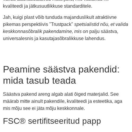
kvaliteedi ja jätkusuutlikkuse standarditele.
Jah, kuigi plast võib tunduda majanduslikult atraktiivne
pikemas perspektiivis "Trustpack"
spetsialistid nõu, et valida
keskkonnasõbralik pakendamine, mis on
palju säästva,
universalesnis ja kasutajasõbralikkuse lahendus.
Peamine säästva pakendid:
mida tasub teada
Säästva pakend areng algab alati õiged materjalid. See
määrab mitte ainult pakendile, kvaliteedi ja esteetika, aga
mis mõju see ei jäta mõju keskkonnale.
FSC® sertifitseeritud papp