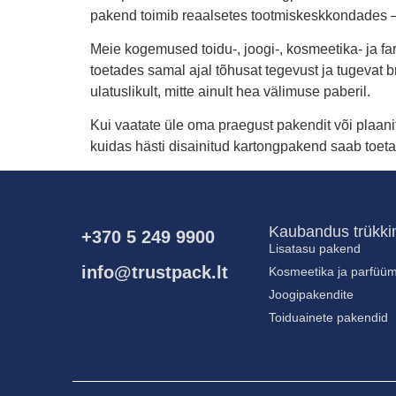
pakend toimib reaalsetes tootmiskeskkondades – ala
Meie kogemused toidu-, joogi-, kosmeetika- ja f
toetades samal ajal tõhusat tegevust ja tugevat 
ulatuslikult, mitte ainult hea välimuse paberil.
Kui vaatate üle oma praegust pakendit või plaani
kuidas hästi disainitud kartongpakend saab toetad
Kaubandus trükki
+370 5 249 9900
Lisatasu pakend
info@trustpack.lt
Kosmeetika ja parfüü
Joogipakendite
Toiduainete pakendid