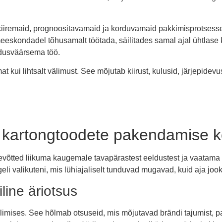
kiiremaid, prognoositavamaid ja korduvamaid pakkimisprotsesse. 
eeskondadel tõhusamalt töötada, säilitades samal ajal ühtlase 
ldusväärsema töö.
 kui lihtsalt välimust. See mõjutab kiirust, kulusid, järjepidevu
d kartongtoodete pakendamise 
õtted liikuma kaugemale tavapärastest eeldustest ja vaatama k
i valikuteni, mis lühiajaliselt tunduvad mugavad, kuid aja jooks
line äriotsus
imises. See hõlmab otsuseid, mis mõjutavad brändi tajumist, pakk