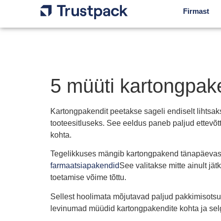
Firmast
5 müüti kartongpak
Kartongpakendit peetakse sageli endiselt lihtsak
tooteesitluseks. See eeldus paneb paljud ettevõt
kohta.
Tegelikkuses mängib kartongpakend tänapäevaste
farmaatsiapakendid
See valitakse mitte ainult jät
toetamise võime tõttu.
Sellest hoolimata mõjutavad paljud pakkimisotsu
levinumad müüdid kartongpakendite kohta ja selgi