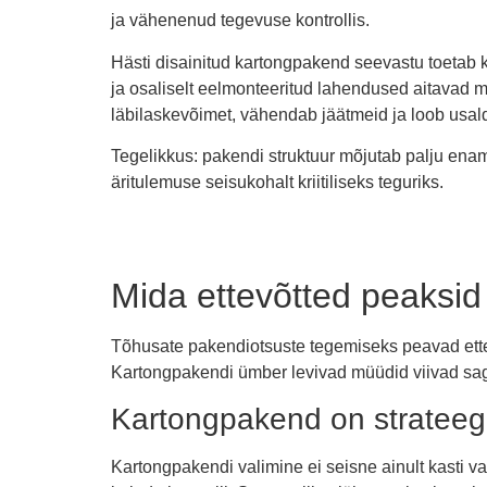
ja vähenenud tegevuse kontrollis.
Hästi disainitud kartongpakend seevastu toetab 
ja osaliselt eelmonteeritud lahendused aitavad m
läbilaskevõimet, vähendab jäätmeid ja loob usa
Tegelikkus: pakendi struktuur mõjutab palju enamat
äritulemuse seisukohalt kriitiliseks teguriks.
Mida ettevõtted peaksi
Tõhusate pakendiotsuste tegemiseks peavad ettev
Kartongpakendi ümber levivad müüdid viivad sagel
Kartongpakend on strateegi
Kartongpakendi valimine ei seisne ainult kasti val