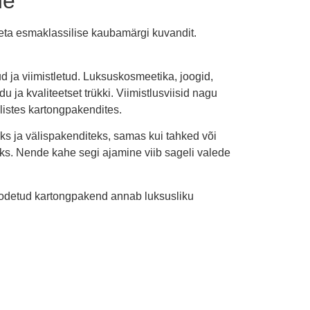
ne
oeta esmaklassilise kaubamärgi kuvandit.
ud ja viimistletud. Luksuskosmeetika, joogid,
 ja kvaliteetset trükki. Viimistlusviisid nagu
ilistes kartongpakendites.
iks ja välispakenditeks, samas kui tahked või
eks. Nende kahe segi ajamine viib sageli valede
 toodetud kartongpakend annab luksusliku