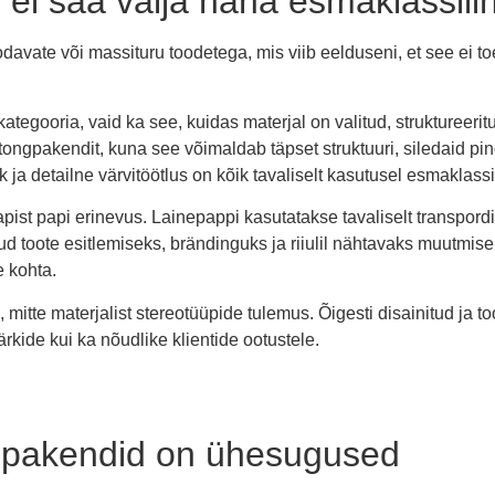
ei saa välja näha esmaklassili
avate või massituru toodetega, mis viib eelduseni, et see ei t
kategooria, vaid ka see, kuidas materjal on valitud, struktureerit
tongpakendit, kuna see võimaldab täpset struktuuri, siledaid pindu
kk ja detailne värvitöötlus on kõik tavaliselt kasutusel esmaklass
apist papi erinevus. Lainepappi kasutatakse tavaliselt transpord
dud toote esitlemiseks, brändinguks ja riiulil nähtavaks muutmis
e kohta.
mitte materjalist stereotüüpide tulemus. Õigesti disainitud ja
kide kui ka nõudlike klientide ootustele.
ngpakendid on ühesugused