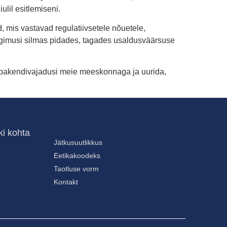
ulil esitlemiseni.
 mis vastavad regulatiivsetele nõuetele,
tingimusi silmas pidades, tagades usaldusväärsuse
pakendivajadusi meie meeskonnaga ja uurida,
ki kohta
Jätkusuutlikkus
Eetikakoodeks
Taotluse vorm
Kontakt