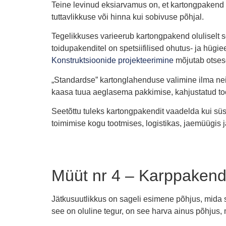
Teine levinud eksiarvamus on, et kartongpakend 
tuttavlikkuse või hinna kui sobivuse põhjal.
Tegelikkuses varieerub kartongpakend oluliselt sõl
toidupakenditel on spetsiifilised ohutus- ja hügi
Konstruktsioonide projekteerimine
mõjutab otsesel
„Standardse” kartonglahenduse valimine ilma nei
kaasa tuua aeglasema pakkimise, kahjustatud toot
Seetõttu tuleks kartongpakendit vaadelda kui süs
toimimise kogu tootmises, logistikas, jaemüügis ja
Müüt nr 4 – Karppakende
Jätkusuutlikkus on sageli esimene põhjus, mida 
see on oluline tegur, on see harva ainus põhjus, 