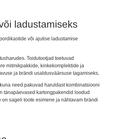
või ladustamiseks
ordikastide või ajutise ladustamise
tusharudes. Toidutootjad toetuvad
ure mitmikpakkide, kinkekomplektide ja
stavuse ja brändi usaldusväärsuse tagamiseks.
 kuna need pakuvad haruldast kombinatsiooni
est on tänapäevased kartongpakendid loodud
ee on sageli toote esimene ja nähtavam brändi