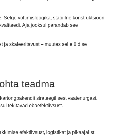
Selge voltimisloogika, stabiilne konstruktsioon
kvaliteedi. Aja jooksul parandab see
st ja skaleeritavust – muutes selle üldise
kohta teadma
artongpakendit strateegilisest vaatenurgast.
ul tekitavad ebaefektiivsust.
imise efektiivsust, logistikat ja pikaajalist