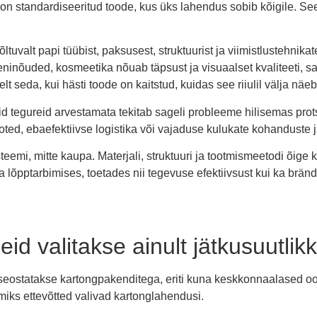
on standardiseeritud toode, kus üks lahendus sobib kõigile. Se
tuvalt papi tüübist, paksusest, struktuurist ja viimistlustehnika
eeninõuded, kosmeetika nõuab täpsust ja visuaalset kvaliteeti, sa
t seda, kui hästi toode on kaitstud, kuidas see riiulil välja näe
d tegureid arvestamata tekitab sageli probleeme hilisemas prot
ed, ebaefektiivse logistika või vajaduse kulukate kohanduste j
teemi, mitte kaupa. Materjali, struktuuri ja tootmismeetodi õi
 lõpptarbimises, toetades nii tegevuse efektiivsust kui ka brändi
id valitakse ainult jätkusuutlik
seostatakse kartongpakenditega, eriti kuna keskkonnaalased oot
miks ettevõtted valivad kartonglahendusi.