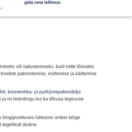
Jälgida oma tellimus
miseks või ladustamiseks, kuid mitte tõsiseks
 toodete pakendamise, esitlemise ja käitlemise
did
,
kosmeetika- ja parfüümipakendid
ja
di ja nii brändingu kui ka tõhusa tegevuse
es blogipostituses lükkame ümber kõige
egelikult oluline.