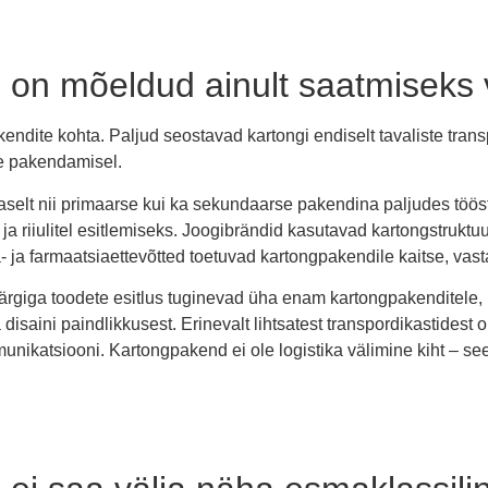
 on mõeldud ainult saatmiseks 
ite kohta. Paljud seostavad kartongi endiselt tavaliste transp
te pakendamisel.
aselt nii primaarse kui ka sekundaarse pakendina paljudes töös
a riiulitel esitlemiseks. Joogibrändid kasutavad kartongstruktu
- ja farmaatsiaettevõtted toetuvad kartongpakendile kaitse, va
giga toodete esitlus tuginevad üha enam kartongpakenditele,
 ja disaini paindlikkusest. Erinevalt lihtsatest transpordikastid
mmunikatsiooni. Kartongpakend ei ole logistika välimine kiht – s