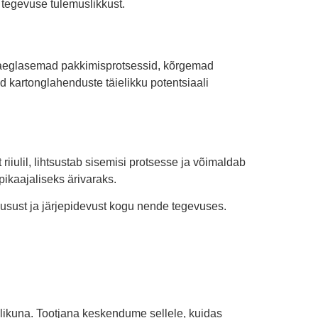
a tegevuse tulemuslikkust.
uua aeglasemad pakkimisprotsessid, kõrgemad
d kartonglahenduste täielikku potentsiaali
iiulil, lihtsustab sisemisi protsesse ja võimaldab
ikaajaliseks ärivaraks.
husust ja järjepidevust kogu nende tegevuses.
valikuna. Tootjana keskendume sellele, kuidas