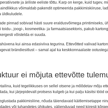
atiivsete ja äriliste eeliste tõttu. Karp on kerge, kuid tugev, 
 paindlikkus võimaldab pakendit optimeerida pakkimiskiiruse, ladu
a üldkuludele.
ndade pinnad sobivad hästi suure eraldusvõimega printimiseks, üh
 toidu-, joogi-, kosmeetika- ja farmaatsiasektoris, pakub karto
kergesti võistelda ei suuda.
ahüvena kui ainsa edasiviiva tegurina. Ettevõtted valivad karto
a tugevat brändiesitlust – samal ajal ka keskkonnaalaste ootusteg
ktuur ei mõjuta ettevõtte tulem
detailina, kuid tegelikkuses on sellel otsene ja mõõdetav mõju e
da, kui järjepidevalt protsess kulgeb ja kui palju käsitsi tööd o
 aeglustada pakkimisliine, nõuda täiendavaid käitlemisetappe n
ades või tuhandetes ühikutes, väljenduvad need kiiresti kõrg