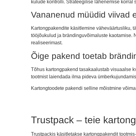
kulude kontrolli. Strateegilise lähenemise korral
Vananenud müüdid viivad eb
Kartongpakendite käsitlemine väheväärtusliku, tä
tööjõukulud ja brändinguvõimaluste kaotamise. Ne
realiseerimast.
Õige pakend toetab bränding
Tõhus kartongpakend tasakaalustab visuaalse kvali
tootmist laiendada ilma pideva ümberkujundamise
Kartongtoodete pakendi selline mõistmine võimald
Trustpack – teie karton
Trustpackis käsitletakse kartongpakendit tootmis-