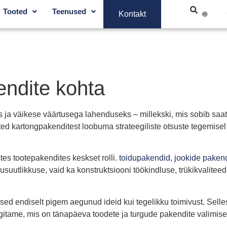
Tooted
Teenused
Kontakt
endite kohta
s ja väikese väärtusega lahenduseks – millekski, mis sobib saat
ted kartongpakenditest loobuma strateegiliste otsuste tegemisel
s tootepakendites keskset rolli.
toidupakendid
,
jookide paken
kusuutlikkuse, vaid ka konstruktsiooni töökindluse, trükikvalitee
sed endiselt pigem aegunud ideid kui tegelikku toimivust. Sell
tame, mis on tänapäeva toodete ja turgude pakendite valimisel t