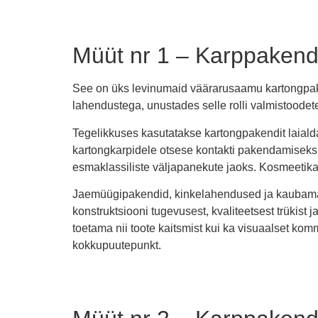
Müüt nr 1 – Karppakend
See on üks levinumaid väärarusaamu kartongpakend
lahendustega, unustades selle rolli valmistoode
Tegelikkuses kasutatakse kartongpakendit laiald
kartongkarpidele otsese kontakti pakendamiseks j
esmaklassiliste väljapanekute jaoks. Kosmeetika
Jaemüügipakendid, kinkelahendused ja kaubamär
konstruktsiooni tugevusest, kvaliteetsest trükist
toetama nii toote kaitsmist kui ka visuaalset ko
kokkupuutepunkt.