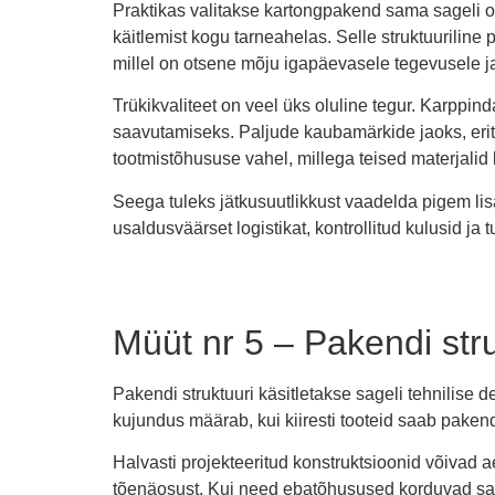
Praktikas valitakse kartongpakend sama sageli oper
käitlemist kogu tarneahelas. Selle struktuuriline
millel on otsene mõju igapäevasele tegevusele j
Trükikvaliteet on veel üks oluline tegur. Karppi
saavutamiseks. Paljude kaubamärkide jaoks, eriti
tootmistõhususe vahel, millega teised materjalid 
Seega tuleks jätkusuutlikkust vaadelda pigem lis
usaldusväärset logistikat, kontrollitud kulusid j
Müüt nr 5 – Pakendi stru
Pakendi struktuuri käsitletakse sageli tehnilise 
kujundus määrab, kui kiiresti tooteid saab pakenda
Halvasti projekteeritud konstruktsioonid võivad
tõenäosust. Kui need ebatõhusused korduvad sad