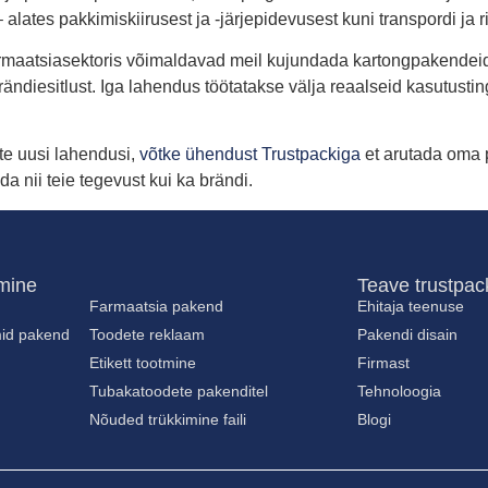
tes pakkimiskiirusest ja -järjepidevusest kuni transpordi ja rii
armaatsiasektoris võimaldavad meil kujundada kartongpakendeid,
brändiesitlust. Iga lahendus töötatakse välja reaalseid kasutus
te uusi lahendusi,
võtke ühendust Trustpackiga
et arutada oma 
a nii teie tegevust kui ka brändi.
mine
Teave trustpac
Farmaatsia pakend
Ehitaja teenuse
mid pakend
Toodete reklaam
Pakendi disain
Etikett tootmine
Firmast
Tubakatoodete pakenditel
Tehnoloogia
Nõuded trükkimine faili
Blogi