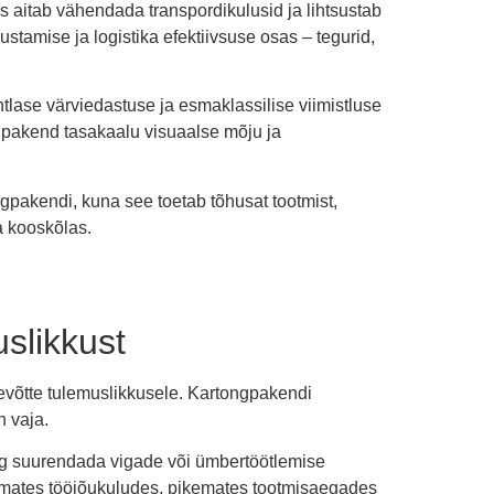
mis aitab vähendada transpordikulusid ja lihtsustab
stamise ja logistika efektiivsuse osas – tegurid,
tlase värviedastuse ja esmaklassilise viimistluse
ngpakend tasakaalu visuaalse mõju ja
ngpakendi, kuna see toetab tõhusat tootmist,
a kooskõlas.
uslikkust
ttevõtte tulemuslikkusele. Kartongpakendi
n vaja.
ing suurendada vigade või ümbertöötlemise
emates tööjõukuludes, pikemates tootmisaegades