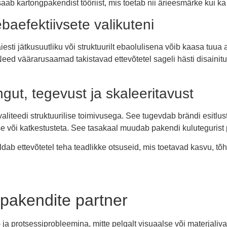
 saab kartongpakendist tööriist, mis toetab nii ärieesmärke kui k
aefektiivsete valikuteni
iesti jätkusuutliku või struktuurilt ebaolulisena võib kaasa t
ed väärarusaamad takistavad ettevõtetel sageli hästi disainitu
ut, tegevust ja skaleeritavust
teedi struktuurilise toimivusega. See tugevdab brändi esitlust r
 või katkestusteta. See tasakaal muudab pakendi kulutegurist p
ab ettevõtetel teha teadlikke otsuseid, mis toetavad kasvu, tõ
gpakendite partner
 ja protsessiprobleemina, mitte pelgalt visuaalse või materjali