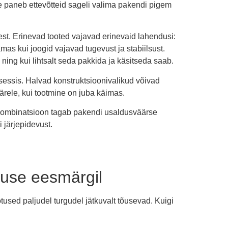
e paneb ettevõtteid sageli valima pakendi pigem
test. Erinevad tooted vajavad erinevaid lahendusi:
mas kui joogid vajavad tugevust ja stabiilsust.
b ning kui lihtsalt seda pakkida ja käsitseda saab.
sessis. Halvad konstruktsioonivalikud võivad
ärele, kui tootmine on juba käimas.
ge kombinatsioon tagab pakendi usaldusväärse
 järjepidevust.
kuse eesmärgil
used paljudel turgudel jätkuvalt tõusevad. Kuigi