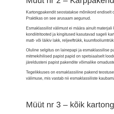
Müüt nr 2 – Karppakend 
Kartongpakendit seostatakse mõnikord endiselt od
Praktikas on see arusaam aegunud.
Esmaklassilist välimust ei määra ainult materjali 
kondiitritooted ja kingitused kasutavad sageli kar
matt- või läikiv lakk, reljeeftrükk, kuumfooliumtrü
Oluline selgitus on lainepapi ja esmaklassilise p
mitmekihilised papist papid on spetsiaalselt loo
järeldusteni papist pakendite võimalike omadust
Tegelikkuses on esmaklassiline pakend teostuse, 
välimuse, mis vastab nii esmaklassiliste kaubamär
Müüt nr 3 – kõik karto